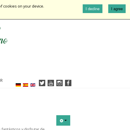
of cookies on your device.
I decline
I agree
R
fantásticos y disfrutar de