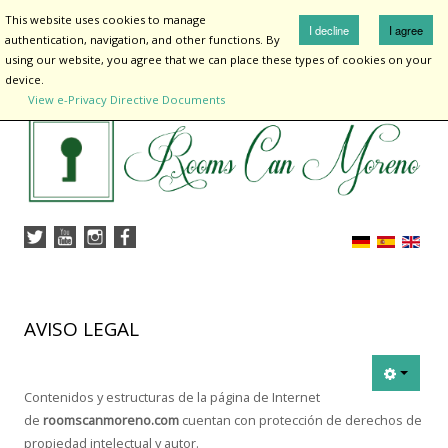
¡
This website uses cookies to manage
Aviso Legal
I decline
I agree
authentication, navigation, and other functions. By
using our website, you agree that we can place these types of cookies on your
device.
View e-Privacy Directive Documents
Inicio
Alojamientos
Rooms Are You
Entorno
Sobre mi
AVISO LEGAL
Contactar
Contenidos y estructuras de la página de Internet
de
roomscanmoreno.com
cuentan con protección de derechos de
propiedad intelectual y autor.